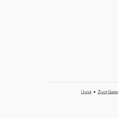
Katarina & Pavel Brunclíkovi
výstava 23.11. - 19.12.23
Úvod
•
Život Galer