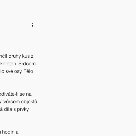
čil druhý kus z 
skeleton. Srdcem 
lo své osy. Tělo 
íváte-li se na 
/ tvůrcem objektů 
á díla s prvky 
 hodin a 