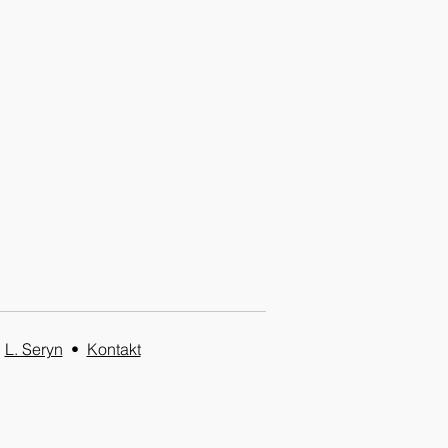
amazing story of Princess
roglie painting by Jean
ste Dominique Ingres
•
L. Seryn
•
Kontakt