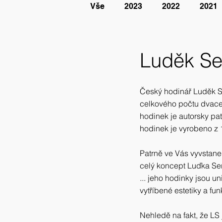
Vše
2023
2022
2021
Luděk Se
Český hodinář Luděk Se
celkového počtu dvacet
hodinek je autorsky pat
hodinek je vyrobeno z 1
Patrně ve Vás vyvstane
celý koncept Luďka Ser
... jeho hodinky jsou u
vytříbené estetiky a fun
Nehledě na fakt, že LS