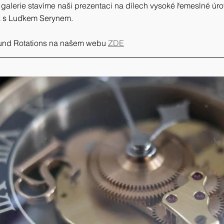
galerie stavíme naši prezentaci na dílech vysoké řemeslné úrov
k s Luďkem Serynem. 
ound Rotations na našem webu 
ZDE