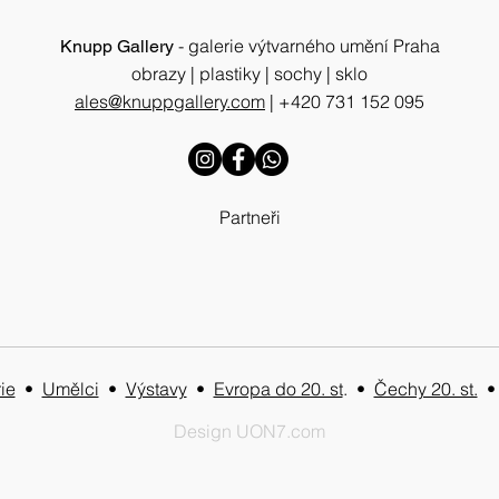
- galerie výtvarného umění Praha
Knupp Gallery
obrazy | plastiky | sochy | sklo
ales@knuppgallery.com
|
+420 731 152 095
František Kupka a česká
The 
grafika 20. století 14.9. -
de B
14.10.23
Augu
Partneři
ie
•
Umělci
•
Výstavy
•
Evropa do 20. st
. •
Čechy 20. st.
Design UON7.com