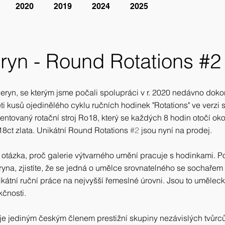
2020
2019
2024
2025
ryn - Round Rotations #2
ryn, se kterým jsme počali spolupráci v r. 2020 nedávno dokon
i kusů ojedinělého cyklu ručních hodinek "Rotations" ve verzi 
entovaný rotační stroj Ro18, který se každých 8 hodin otočí oko
8ct zlata. Unikátní Round Rotations 
#2
 jsou nyní na prodej. 
 otázka, proč galerie výtvarného umění pracuje s hodinkami. Pod
yna, zjistíte, že se jedná o umělce srovnatelného se sochařem 
nikátní ruční práce na nejvyšší řemeslné úrovni. Jsou to uměleck
kčnosti. 
 je jediným českým členem prestižní skupiny nezávislých tvůrců