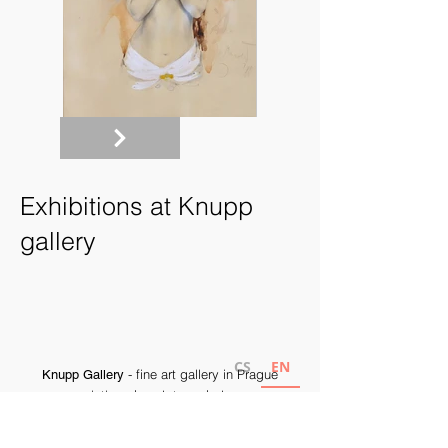
Exhibitions at Knupp
gallery
CS
EN
- fine art gallery in Prague
Knupp Gallery
paintings | sculptures | glass
ales@knuppgallery.com
|
+420 731 152 095